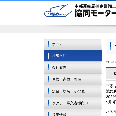
ホーム
お知らせ
2024.
会社案内
2
車検・点検・整備
平素
鈑金・塗装・その他
誠に
202
5月3
タクシー事業者様向け
お客
採用情報