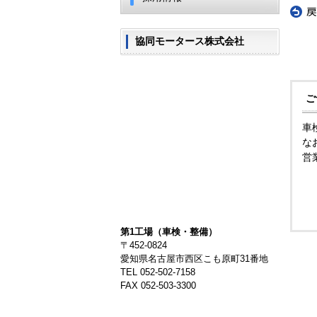
«
戻
協同モータース株式会社
-
-
ご
車
な
営
第1工場（車検・整備）
〒452-0824
愛知県名古屋市西区こも原町31番地
TEL 052-502-7158
FAX 052-503-3300